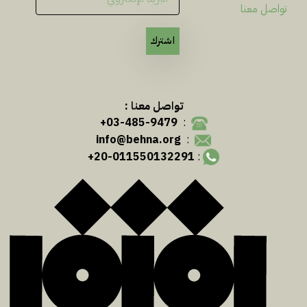
تواصل معنا
اشترك
تواصل معنا :
03-485-9479+
:
info@behna.org
:
20-011550132291+
: