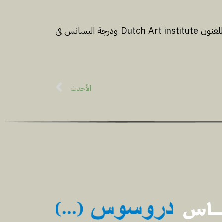
دينا أبو الفتوح محمد؛ هى فنانة وباحثة مصرية مقيمة بأمستردام، حاصلة على درجة الماجستير من المعهد الهولندى للفنون Dutch Art institute ودرجة اليسانس فى
الأحدث