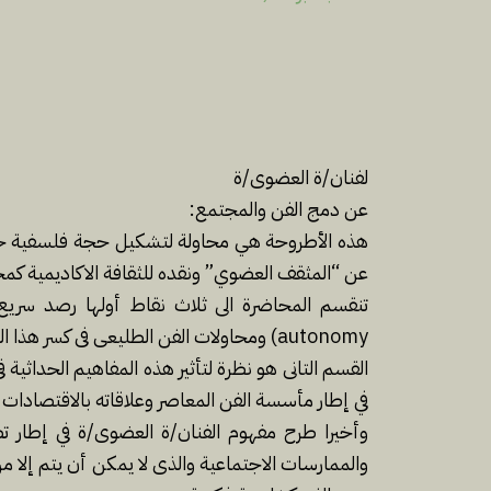
لفنان/ة العضوى/ة
عن دمج الفن والمجتمع:
هذه الأطروحة هي محاولة لتشكيل حجة فلسفية حول 
عن “المثقف العضوي” ونقده للثقافة الاكاديمية كم
autonomy) ومحاولات الفن الطليعى فى كسر هذا المفهوم للفن وما ترتب عليه من انفصال الفن عن المجتمع.
القسم التانى هو نظرة لتأثير هذه المفاهيم الحداثية
في إطار مأسسة الفن المعاصر وعلاقاته بالاقتصادات ال
وأخيرا طرح مفهوم الفنان/ة العضوى/ة في إطار ت
والممارسات الاجتماعية والذى لا يمكن أن يتم إلا م