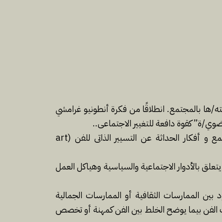
/ها بالمجتمع. انطلاقًا من فكرة أنطونيو غرامشي
ي/ة” كقوة دافعة للتغيير الاجتماعى..
تنقسم المحاضرة الى ثلاث نقاط أولها رصد سريع للتاريخ الحديث للأفكار والمناقشات حول دور الفنان/ة في المجتمع و أفكار الحداثة عن التسيير الذاتى للفن (art
يتعلق بالأدوار الاجتماعية والسياسية وهياكل العمل
ين الممارسات الثقافية أو الممارسات الجمالية
ريف الفن بيما يوضح الخلط بين الفن كمهنة أو تخصص