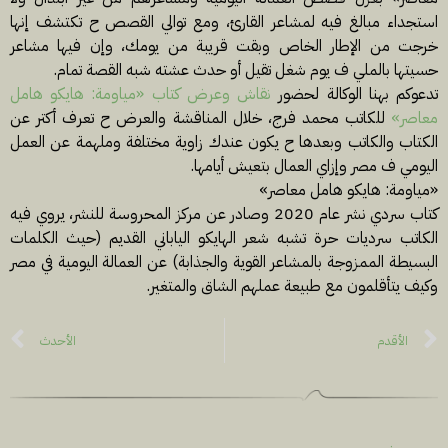
استجداء مبالغ فيه لمشاعر القارئ، ومع توالي القصص ح تكتشف إنها
خرجت من الإطار الخاص وبقت قريبة من يومك، وإن فيها مشاعر
حسيتها بالملي ف يوم شغل تقيل أو حدث عشته شبه القصة تمام.
تدعوكم بهنا الوكالة لحضور
نقاش وعرض كتاب «مياومة: هايكو هامل
معاصر»
للكاتب محمد فرج، خلال المناقشة والعرض ح تعرف أكتر عن
الكتاب والكاتب وبعدها ح يكون عندك زاوية مختلفة وملهمة عن العمل
اليومي ف مصر وإزاي العمال بتعيش أيامها.
«مياومة: هايكو هامل معاصر»
كتاب سردي نشر عام 2020 وصادر عن مركز المحروسة للنشر، يروي فيه
الكاتب سرديات حرة تشبه شعر الهايكو الياباني القديم (حيث الكلمات
البسيطة الممزوجة بالمشاعر القوية والجذابة) عن العمالة اليومية في مصر
وكيف يتأقلمون مع طبيعة عملهم الشاق والمتغير.
الأقدم
الأحدث