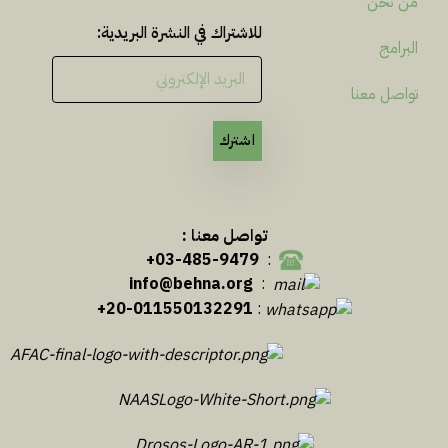
من نحن
للاشتراك في النشرة البريدية:
البرامج
تواصل معنا
اشترك
تواصل معنا :
03-485-9479+
:
info@behna.org
:
20-011550132291+
: