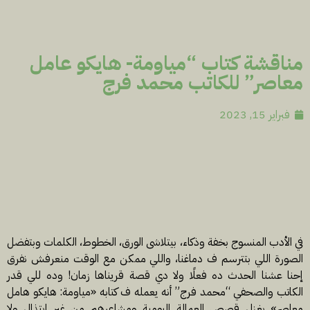
مناقشة كتاب “مياومة- هايكو عامل
معاصر” للكاتب محمد فرج
فبراير 15, 2023
في الأدب المنسوج بخفة وذكاء، بيتلاشى الورق، الخطوط، الكلمات وبتفضل
الصورة اللي بتترسم ف دماغنا، واللي ممكن مع الوقت منعرفش نفرق
إحنا عشنا الحدث ده فعلًا ولا دي قصة قريناها زمان! وده للي قدر
الكاتب والصحفي “محمد فرج” أنه يعمله ف كتابه «مياومة: هايكو هامل
معاصر» بغزل قصص العمالة اليومية ومشاعرهم من غير ابتذال ولا