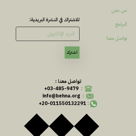
من نحن
للاشتراك في النشرة البريدية:
البرامج
تواصل معنا
اشترك
تواصل معنا :
03-485-9479+
:
info@behna.org
:
20-011550132291+
: