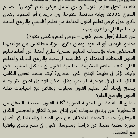
فاعلية “حول تعليم الفنون” والذي تشمل عرض فيلم “كويس” لحسام
السواح 2006، ويليه مناقشة مفتوحة بين ناريمان أبو السعود وهدى
ذكري حول فرص تعليم الفنون المتاحة من تعليم أكاديمي والبرامج البديلة
والتعليم الذاتي، والفارق بينهم.
عن فاعلية (حول تعليم الفنون – عرض فيلم ونقاش مفتوح)
تجتمع ناريمان أبو السعود وهدى ذكري سويًا، مُنطلقتين من موقيعهما
المختلفين تجاه مؤسسات التعليم المصرية لطرح أسئلة عن أنماط تعليم
الفنون المختلفة المتمثلة في الأكاديمية الرسمية والبرامج البديلة والتعليم
الذاتي: كيف تساهم المنظومة التعليمية للفنون في تشكيل المشهد الفني
وكيف تؤثر في طبيعة الإنتاج الفني المصري؟ كيف يسعنا تخطي النقاش
الثنائي للبديل في مواجهة الرسمي وهل يمكن الوصول لطرح أكثر رحابة
يسمح بإيجاد أطُر لتعليم الفنون تتجاوب وتتفاعل مع احتياجات طلبة
الفنون والوضع العام؟
تنطلق المناقشة من المدونة الصوتية “كلية الفنون الجميلة: التحقق من
الأسطورة” من برنامج مدونات (من إنتاج المورد الثقافي والمجلس الثقافي
البريطاني) حيث تتحدث الباحثتان عن دور الميديا والسينما في تأصيل
صورة نمطية معينة عن دراسة وممارسة الفنون في مصر ومدى توافقها
مع الحقيقة.