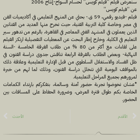
سنعرض فيلم “فيلم كويس” لحسام السواح-إنتاج 2006
عن “فيلم كويس”
فيلم -فيديو رقمي، 59 ق.- بحثي عن المنهج التعليمي في أكاديميات الفن
في مصر وخاصة كلية التربية الفنية، حيث تخرج منها العديد من الفنانين
الذين يعملون في المشهد الفني المعاصر في القاهرة، بالرغم من تدهور سير
التعليم في الكلية. وخارج إطار البحث عن المعطيات التفصيلية ارتكز الفيلم
على لقاءات مع أكثر من 80 % من طلاب الفرقة الخامسة -السنة
النهائية- وبعض الطلاب بالفرقة الرابعة تناقش جدوى دراسة الفنون في
ظل الفساد والاستغلال السلطوي من قبل الإدارة التعليمية وعلاقة ذلك
بالمواقف اليومية التي تتخلل دراسة الفنون، وذلك لما لهم من خبرة
لمرورهم بجميع المراحل التعليمية.
*عشان تخوضوا تجربة حضور آمنة وسالمة، بنفكركم بارتداء الكمامات
الخاصة بكم طوال فترة العرض، وضرورة الحفاظ على المسافات بين
الحضور.
الأقدم
الأحدث