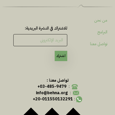
من نحن
للاشتراك في النشرة البريدية:
البرامج
تواصل معنا
اشترك
تواصل معنا :
03-485-9479+
:
info@behna.org
:
20-011550132291+
: