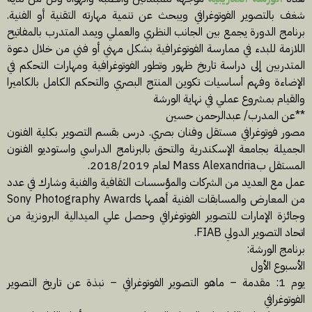
شغف بالتصوير الفوتوغرافي ويبحث عن تنمية مهارته التقنية أو الفنية.
برنامج الدورة يجمع بين الجانب النظري والعملي ويمد المتدرب بالمفاتيح
اللازمة للبدء في ممارسة الفوتوغرافية بشكل مهني أو فني من خلال دعوة
المتدربين إلى دراسة تاريخ ظهور وتطور الفوتوغرافية ومهارات التحكم في
الإضاءة وفهم أساسيات تكوين المنتج البصري والتحكم الكامل بالكاميرا
والقيام بمشروع عملي في نهاية الورشة
**عن المدرب/ عبدالرحمن حسين
مصور فوتوغرافي مستقل وفنان بصري. درس بقسم التصوير بكلية الفنون
الجميلة بجامعة الإسكندرية والتحق بالبرنامج الدراسي واستوديو الفنون
المستقل بMass Alexandria لعام 2018/2019.
عمل مع العديد من الشركات والمؤسسات الثقافية والفنية وشارك في عدد
من المعارض والمسابقات الفنية أهمها Sony Photography Awards
وجائزة الإمارات للتصوير الفوتوغرافي وحصل علي الميدالية البرونزية من
اتحاد التصوير الدولي FIAB.
برنامج الورشة:
الأسبوع الأول
يوم 1: مقدمة – ماهو التصوير الفوتوغرافي – نبذة عن تاريخ التصوير
الفوتوغرافي