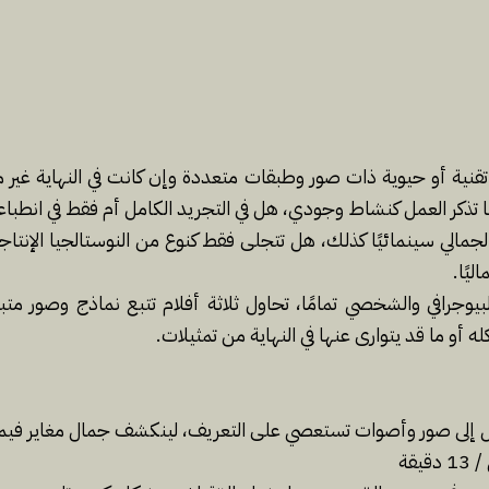
ات تقنية أو حيوية ذات صور وطبقات متعددة وإن كانت في النهاية غير
ا تذكر العمل كنشاط وجودي، هل في التجريد الكامل أم فقط في انطباع
الي سينمائيًا كذلك، هل تتجلى فقط كنوع من النوستالجيا الإنتاجي
يًا.
يوجرافي والشخصي تمامًا، تحاول ثلاثة أفلام تتبع نماذج وصور متباي
ه أو ما قد يتوارى عنها في النهاية من تمثيلات.
ول إلى صور وأصوات تستعصي على التعريف، لينكشف جمال مغاير فيما