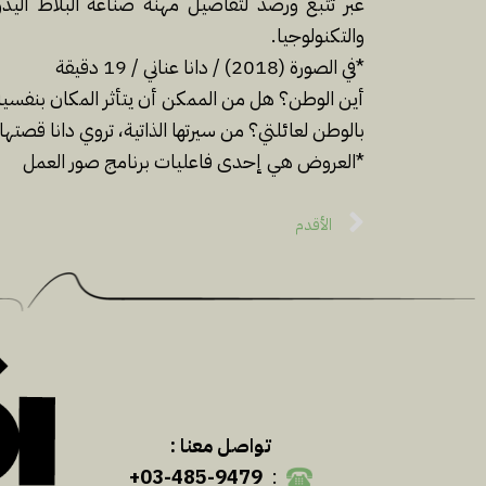
عبر تتبع ورصد لتفاصيل مهنة صناعة البلاط اليد
والتكنولوجيا.
*في الصورة (2018) / دانا عناني / 19 دقيقة
أین الوطن؟ ھل من الممكن أن یتأثر المكان بنفسیة
بالوطن لعائلتي؟ من سیرتھا الذاتیة، تروي دانا قصته
*العروض هي إحدى فاعليات برنامج صور العمل
الأقدم
تواصل معنا :
03-485-9479+
: