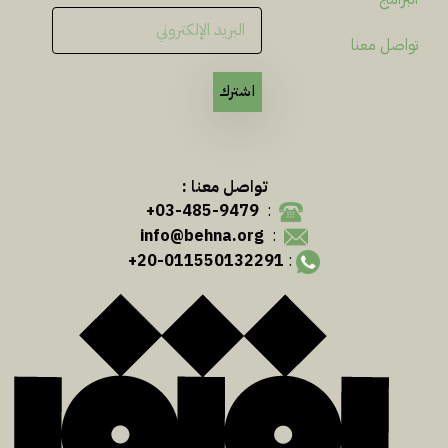
تواصل معنا
اشترك
تواصل معنا :
03-485-9479+
:
info@behna.org
:
20-011550132291+
: